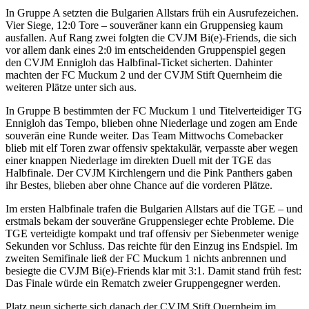
In Gruppe A setzten die Bulgarien Allstars früh ein Ausrufezeichen.
Vier Siege, 12:0 Tore – souveräner kann ein Gruppensieg kaum
ausfallen. Auf Rang zwei folgten die CVJM Bi(e)-Friends, die sich
vor allem dank eines 2:0 im entscheidenden Gruppenspiel gegen
den CVJM Ennigloh das Halbfinal-Ticket sicherten. Dahinter
machten der FC Muckum 2 und der CVJM Stift Quernheim die
weiteren Plätze unter sich aus.
In Gruppe B bestimmten der FC Muckum 1 und Titelverteidiger TG
Ennigloh das Tempo, blieben ohne Niederlage und zogen am Ende
souverän eine Runde weiter. Das Team Mittwochs Comebacker
blieb mit elf Toren zwar offensiv spektakulär, verpasste aber wegen
einer knappen Niederlage im direkten Duell mit der TGE das
Halbfinale. Der CVJM Kirchlengern und die Pink Panthers gaben
ihr Bestes, blieben aber ohne Chance auf die vorderen Plätze.
Im ersten Halbfinale trafen die Bulgarien Allstars auf die TGE – und
erstmals bekam der souveräne Gruppensieger echte Probleme. Die
TGE verteidigte kompakt und traf offensiv per Siebenmeter wenige
Sekunden vor Schluss. Das reichte für den Einzug ins Endspiel. Im
zweiten Semifinale ließ der FC Muckum 1 nichts anbrennen und
besiegte die CVJM Bi(e)-Friends klar mit 3:1. Damit stand früh fest:
Das Finale würde ein Rematch zweier Gruppengegner werden.
Platz neun sicherte sich danach der CVJM Stift Quernheim im