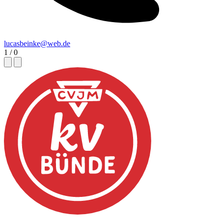
lucasbeinke@web.de
1
/
0