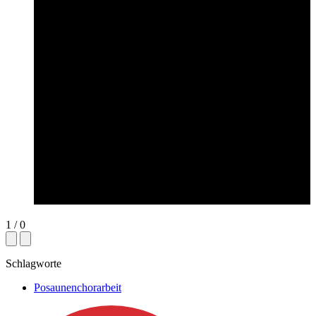
.PDF
1
/
0
Schlagworte
Posaunenchorarbeit