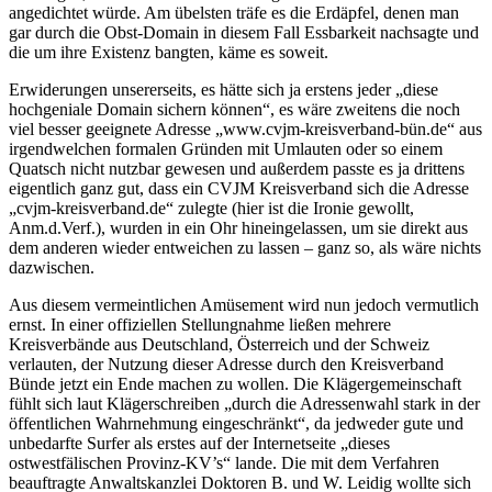
angedichtet würde. Am übelsten träfe es die Erdäpfel, denen man
gar durch die Obst-Domain in diesem Fall Essbarkeit nachsagte und
die um ihre Existenz bangten, käme es soweit.
Erwiderungen unsererseits, es hätte sich ja erstens jeder „diese
hochgeniale Domain sichern können“, es wäre zweitens die noch
viel besser geeignete Adresse „www.cvjm-kreisverband-bün.de“ aus
irgendwelchen formalen Gründen mit Umlauten oder so einem
Quatsch nicht nutzbar gewesen und außerdem passte es ja drittens
eigentlich ganz gut, dass ein CVJM Kreisverband sich die Adresse
„cvjm-kreisverband.de“ zulegte (hier ist die Ironie gewollt,
Anm.d.Verf.), wurden in ein Ohr hineingelassen, um sie direkt aus
dem anderen wieder entweichen zu lassen – ganz so, als wäre nichts
dazwischen.
Aus diesem vermeintlichen Amüsement wird nun jedoch vermutlich
ernst. In einer offiziellen Stellungnahme ließen mehrere
Kreisverbände aus Deutschland, Österreich und der Schweiz
verlauten, der Nutzung dieser Adresse durch den Kreisverband
Bünde jetzt ein Ende machen zu wollen. Die Klägergemeinschaft
fühlt sich laut Klägerschreiben „durch die Adressenwahl stark in der
öffentlichen Wahrnehmung eingeschränkt“, da jedweder gute und
unbedarfte Surfer als erstes auf der Internetseite „dieses
ostwestfälischen Provinz-KV’s“ lande. Die mit dem Verfahren
beauftragte Anwaltskanzlei Doktoren B. und W. Leidig wollte sich