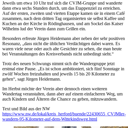
Jeweils um etwa 10 Uhr traf sich die CVJM-Gruppe und wanderte
dann etwa sechs Stunden durch, um das Etappenziel zu erreichen.
Auf der ersten, zweiten und vierten Etappe kamen sie in einem Café
zusammen, nach dem dritten Tag organisierten sie selbst Kaffee und
Kuchen an der Kirche in Rödinghausen, und am Sockel das Kaiser
Wilhelms lud der Verein dann zum Grillen ein.
Besonders erfreute Jürgen Heidemann aber neben der sehr positiven
Resonanz, „dass nicht die üblichen Verdächtigen dabei waren. Es
waren viele neue oder auch alte Gesichter zu sehen, die man heute
bei Veranstaltungen des Kreisverbands nicht unbedingt sieht.“
Trotz des neuen Schwungs nimmt sich die Wandergruppe jetzt
erstmal eine Pause. „Es ist schon ambitioniert, sich fünf Sonntage in
zwölf Wochen freizuhalten und jeweils 15 bis 20 Kilometer zu
gehen“, sagt Jürgen Heidemann.
Im Herbst möchte der Verein aber dennoch einen weiteren
Wandertag veranstalten, dann aber auf einem einfacheren Weg, um
auch Kindern und Älteren die Chance zu geben, mitzuwandern.
Text und Bild aus der NW
https://www.nw.de/lokal/kreis_herford/buende/22430655_CVJMler-
wandern-95-Kilometer-auf-dem-Wittekindsweg.html