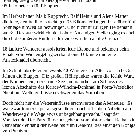
Sonntag die große Finaletappe vor der Tür stand.
95 Kilometer in fünf Etappen
Im Herbst hatten Maik Rupprecht, Ralf Heinis und Alena Marten
die Idee, den traditionsträchtigen 95 Kilometer langen Pass über fünf
Sonntage hinweg zu bezwingen. Und nicht nur Jürgen Heidemann
weiß: „Das war wirklich nicht ohne. An einigen Stellen ging es auch
durch die äußeren Einflüsse für viele wirklich an die Grenze.“
18 tapfere Wanderer absolvierten jede Etappe und bekamen beim
Finale vom Wiehengebirgsverband eine Urkunde und eine
Anstecknadel überreicht.
Im Schnitt absolvierten jeweils 40 Wanderer im Alter von 15 bis 65
Jahren die Etappen. Die großen Höhepunkte waren die Kahle Wart,
der Nonnenstein, der Grüne See und natürlich am Schluss des
letzten Abschnitts das Kaiser-Wilhelm-Denkmal in Porta-Westfalica.
Nicht nur Wettereinflüsse erschwerten das Vorhaben
Doch nicht nur die Wettereinflüsse erschwerten das Abenteuer. „Es
war zwar immer super ausgeschildert, doch oft haben Arbeiten am
Wanderweg die Wege etwas unbegehbar gemacht,“ sagt der
Vorsitzende. Der Pass führte ausgehend vom historischen Rathaus in
Osnabrück entlang der Nette bis zum Denkmal des einstigen Königs
von Preußen.